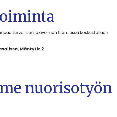
toiminta
rjoaa turvallisen ja avoimen tilan, jossa keskustellaan
asalissa, Mäntytie 2
mme nuorisotyön