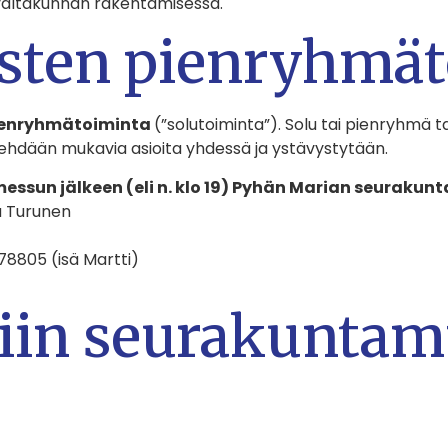
valtakunnan rakentamisessa.
äisten pienryhmä
pienryhmätoiminta
(”solutoiminta”). Solu tai pienryhmä ta
ehdään mukavia asioita yhdessä ja ystävystytään.
ssun jälkeen (eli n. klo 19) Pyhän Marian seurakunt
na Turunen
8805 (isä Martti)
kiin seurakunta