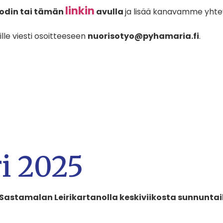
linkin
oodin tai tämän
avulla
ja lisää kanavamme yhtey
lle viesti osoitteeseen
nuorisotyo@pyhamaria.fi
.
i 2025
Sastamalan Leirikartanolla keskiviikosta sunnuntaihin