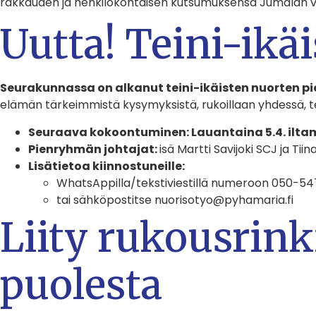
rakkauden ja henkilökohtaisen kutsumuksensa Jumalan 
Uutta! Teini-ik
Seurakunnassa on alkanut teini-ikäisten nuorten 
elämän tärkeimmistä kysymyksistä, rukoillaan yhdessä, t
Seuraava kokoontuminen: Lauantaina 5.4. iltame
Pienryhmän johtajat:
isä Martti Savijoki SCJ ja Tii
Lisätietoa kiinnostuneille:
WhatsAppilla/tekstiviestillä numeroon 050-547
tai sähköpostitse nuorisotyo@pyhamaria.fi
Liity rukousrin
puolesta