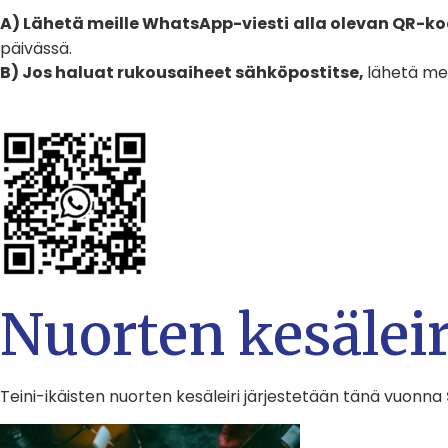
A) Lähetä meille WhatsApp-viesti
alla olevan QR-k
päivässä.
B) Jos haluat rukousaiheet sähköpostitse,
lähetä mei
Nuorten kesäleir
Teini-ikäisten nuorten kesäleiri järjestetään tänä vuonna